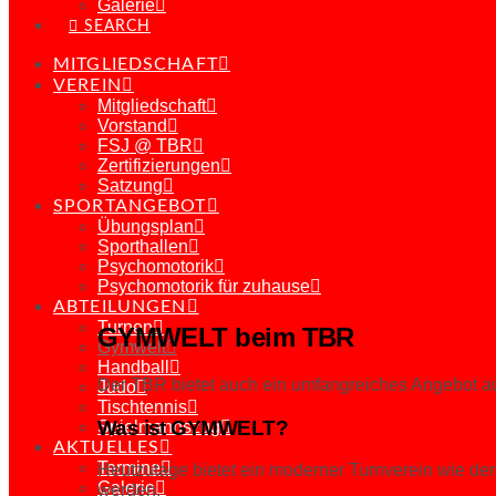
Galerie
SEARCH
MITGLIEDSCHAFT
VEREIN
Mitgliedschaft
Vorstand
FSJ @ TBR
Zertifizierungen
Satzung
SPORTANGEBOT
Übungsplan
Sporthallen
Psychomotorik
Psychomotorik für zuhause
ABTEILUNGEN
Turnen
GYMWELT beim TBR
Gymwelt
Handball
Der TBR bietet auch ein umfangreiches Angebot
Judo
Tischtennis
Was ist GYMWELT?
Spielmannszug
AKTUELLES
Termine
Heutzutage bietet ein moderner Turnverein wie der 
Galerie
werden.