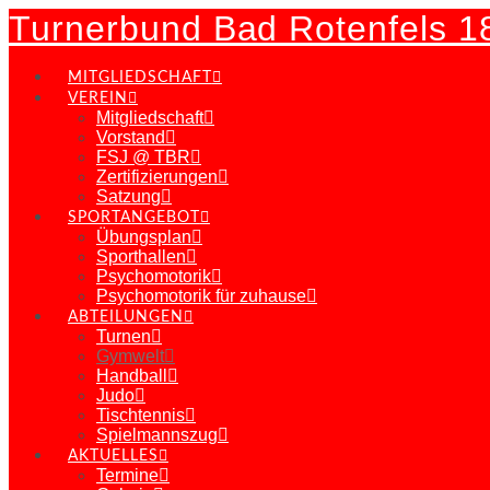
Turnerbund Bad Rotenfels 1
MITGLIEDSCHAFT
VEREIN
Mitgliedschaft
Vorstand
FSJ @ TBR
Zertifizierungen
Satzung
SPORTANGEBOT
Übungsplan
Sporthallen
Psychomotorik
Psychomotorik für zuhause
ABTEILUNGEN
Turnen
Gymwelt
Handball
Judo
Tischtennis
Spielmannszug
AKTUELLES
Termine