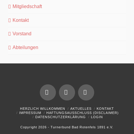
Mitgliedschaft
Kontakt
Vorstand
Abteilungen
Facebook
YouTube
Instagram
HERZLICH WILLKOMMEN
AKTUELLES
KONTAKT
IMPRESSUM
HAFTUNGSAUSSCHLUSS (DISCLAIMER)
DATENSCHUTZERKLÄRUNG
LOGIN
Copyright 2026 - Turnerbund Bad Rotenfels 1891 e.V.