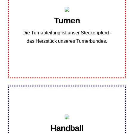
Übungsplan Turnen
Turnen
finden Sie hier:
Unseren Übungsplan der Turnabteilung
Die Turnabteilung ist unser Steckenpferd -
das Herzstück unseres Turnerbundes.
Übungsplan
Panthers Gaggenau
Handball
Gaggenau.