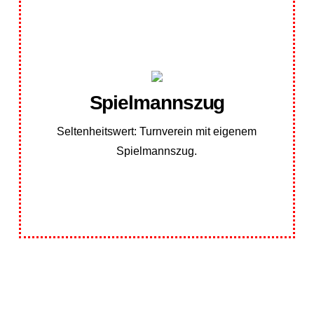
Spielmannszug
Spielmannszug
Spielmannszug des TBR:
Erfahren Sie mehr über den
Seltenheitswert: Turnverein mit eigenem
Spielmannszug.
Spielmannszug