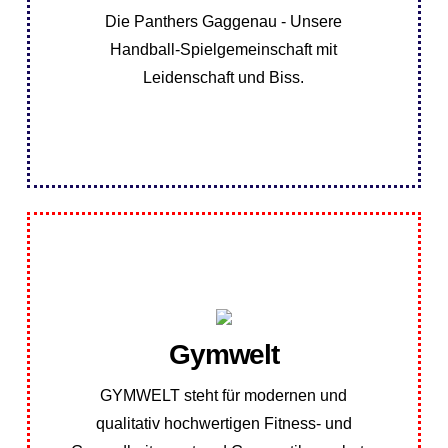
erfahren Sie mehr über die Panthers
Die Panthers Gaggenau - Unsere
Auf der Seite der Handaballabteilung
Handball-Spielgemeinschaft mit
Leidenschaft und Biss.
Erfahren Sie mehr
Übungsplan Gymwelt
Gymwelt
finden Sie hier:
GYMWELT steht für modernen und
Unseren Übungsplan der TBR-Gymwelt
qualitativ hochwertigen Fitness- und
Übungsplan