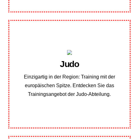
Übungsplan Judo
Judo
finden Sie hier:
Einzigartig in der Region: Training mit der
Unseren Übungsplan der Judoabteilung
europäischen Spitze. Entdecken Sie das
Übungsplan Judo
Trainingsangebot der Judo-Abteilung.