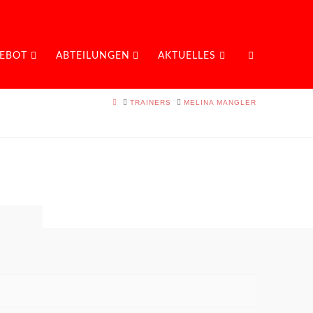
EBOT
ABTEILUNGEN
AKTUELLES
HOME
TRAINERS
MELINA MANGLER