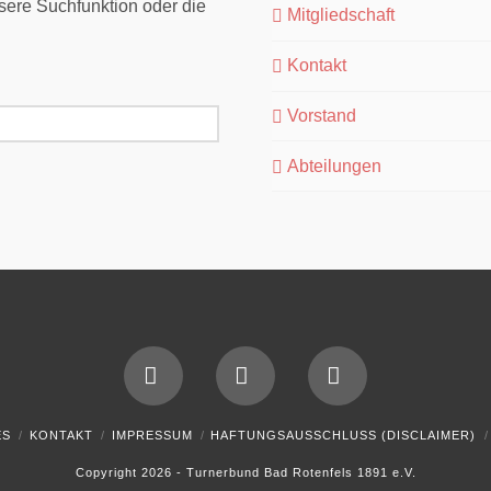
ere Suchfunktion oder die
Mitgliedschaft
Kontakt
Vorstand
Abteilungen
Facebook
YouTube
Instagram
ES
KONTAKT
IMPRESSUM
HAFTUNGSAUSSCHLUSS (DISCLAIMER)
Copyright 2026 - Turnerbund Bad Rotenfels 1891 e.V.