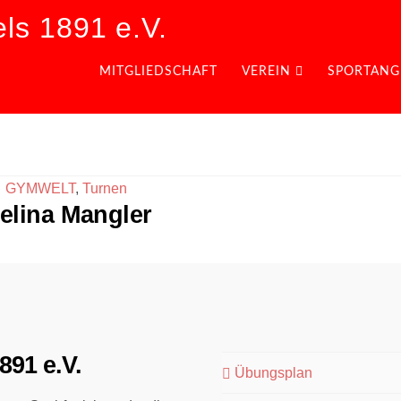
ls 1891 e.V.
MITGLIEDSCHAFT
VEREIN
SPORTANG
GYMWELT
,
Turnen
elina Mangler
891 e.V.
Übungsplan