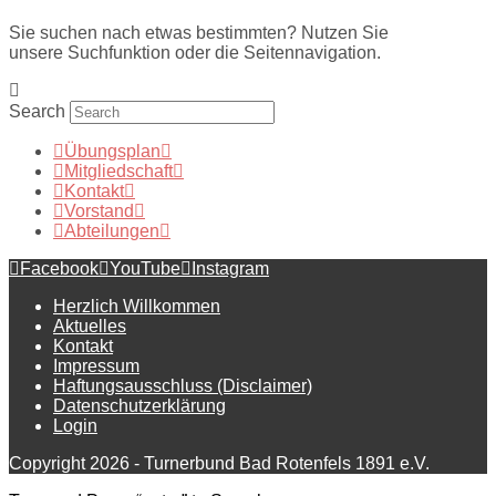
Sie suchen nach etwas bestimmten? Nutzen Sie
unsere Suchfunktion oder die Seitennavigation.
Search
Übungsplan
Mitgliedschaft
Kontakt
Vorstand
Abteilungen
Facebook
YouTube
Instagram
Herzlich Willkommen
Aktuelles
Kontakt
Impressum
Haftungsausschluss (Disclaimer)
Datenschutzerklärung
Login
Copyright 2026 - Turnerbund Bad Rotenfels 1891 e.V.