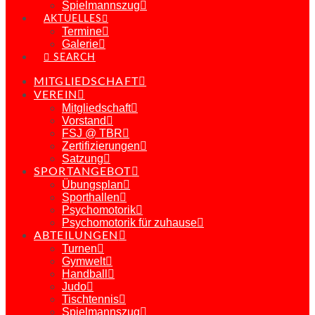
Spielmannszug
AKTUELLES
Termine
Galerie
SEARCH
MITGLIEDSCHAFT
VEREIN
Mitgliedschaft
Vorstand
FSJ @ TBR
Zertifizierungen
Satzung
SPORTANGEBOT
Übungsplan
Sporthallen
Psychomotorik
Psychomotorik für zuhause
ABTEILUNGEN
Turnen
Gymwelt
Handball
Judo
Tischtennis
Spielmannszug