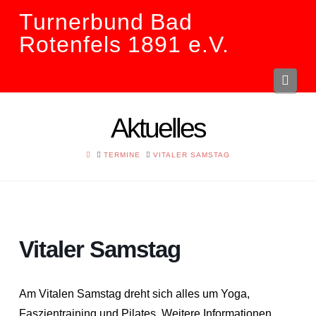
Turnerbund Bad
Rotenfels 1891 e.V.
Navi
Aktuelles
HOME
TERMINE
VITALER SAMSTAG
Vitaler Samstag
Am Vitalen Samstag dreht sich alles um Yoga,
Faszientraining und Pilates. Weitere Informationen