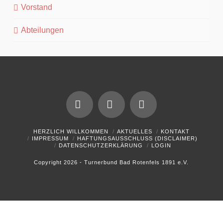
Vorstand
Abteilungen
Facebook
YouTube
Instagram
HERZLICH WILLKOMMEN
AKTUELLES
KONTAKT
IMPRESSUM
HAFTUNGSAUSSCHLUSS (DISCLAIMER)
DATENSCHUTZERKLÄRUNG
LOGIN
Copyright 2026 - Turnerbund Bad Rotenfels 1891 e.V.
WordPress Cookie Plugin von Real Cookie Banner