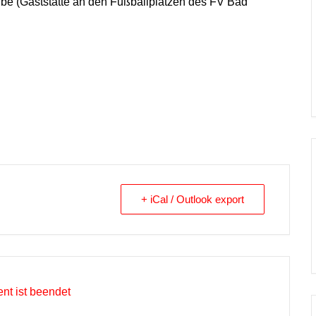
ube (Gaststätte an den Fußballplätzen des FV Bad
+ iCal / Outlook export
nt ist beendet