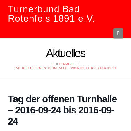
Turnerbund Bad
Rotenfels 1891 e.V.
Navi
Aktuelles
HOME
TERMINE
TAG DER OFFENEN TURNHALLE - 2016-09-24 BIS 2016-09-24
Tag der offenen Turnhalle
– 2016-09-24 bis 2016-09-
24