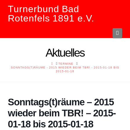
Turnerbund Bad
Rotenfels 1891 e.V.
Navi
Aktuelles
HOME
TERMINE
SONNTAGS(T)RÄUME - 2015 WIEDER BEIM TBR! - 2015-01-18 BIS
2015-01-18
Sonntags(t)räume – 2015
wieder beim TBR! – 2015-
01-18 bis 2015-01-18