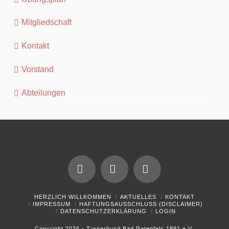
Mitgliedschaft
Kontakt
Vorstand
Abteilungen
Facebook
YouTube
Instagram
HERZLICH WILLKOMMEN
AKTUELLES
KONTAKT
IMPRESSUM
HAFTUNGSAUSSCHLUSS (DISCLAIMER)
DATENSCHUTZERKLÄRUNG
LOGIN
Copyright 2026 - Turnerbund Bad Rotenfels 1891 e.V.