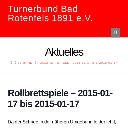
Turnerbund Bad
Rotenfels 1891 e.V.
Navi
Aktuelles
HOME
TERMINE
ROLLBRETTSPIELE - 2015-01-17 BIS 2015-01-17
Rollbrettspiele – 2015-01-
17 bis 2015-01-17
Da der Schnee in der näheren Umgebung leider fehlt,