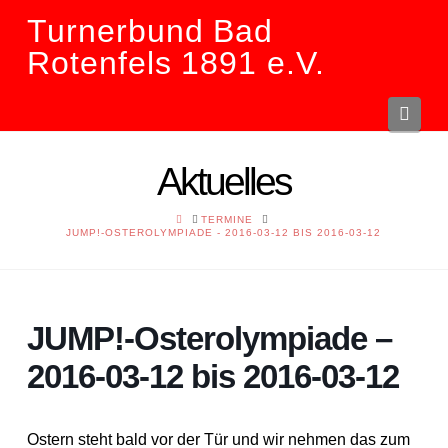
Turnerbund Bad
Rotenfels 1891 e.V.
Navi
Aktuelles
HOME
TERMINE
JUMP!-OSTEROLYMPIADE - 2016-03-12 BIS 2016-03-12
JUMP!-Osterolympiade –
2016-03-12 bis 2016-03-12
Ostern steht bald vor der Tür und wir nehmen das zum