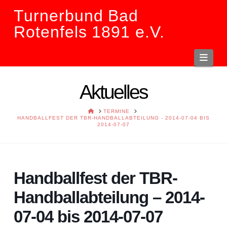
Turnerbund Bad
Rotenfels 1891 e.V.
Navi
Aktuelles
HOME
TERMINE
HANDBALLFEST DER TBR-HANDBALLABTEILUNG - 2014-07-04 BIS
2014-07-07
Handballfest der TBR-
Handballabteilung – 2014-
07-04 bis 2014-07-07