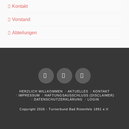
Kontakt
Vorstand
Abteilungen
Facebook
YouTube
Instagram
HERZLICH WILLKOMMEN
AKTUELLES
KONTAKT
IMPRESSUM
HAFTUNGSAUSSCHLUSS (DISCLAIMER)
DATENSCHUTZERKLÄRUNG
LOGIN
Copyright 2026 - Turnerbund Bad Rotenfels 1891 e.V.