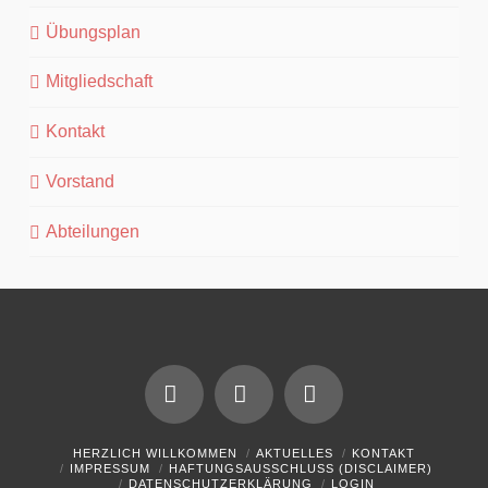
Übungsplan
Mitgliedschaft
Kontakt
Vorstand
Abteilungen
Facebook
YouTube
Instagram
HERZLICH WILLKOMMEN
AKTUELLES
KONTAKT
IMPRESSUM
HAFTUNGSAUSSCHLUSS (DISCLAIMER)
DATENSCHUTZERKLÄRUNG
LOGIN