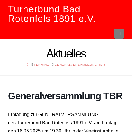
Turnerbund Bad
Rotenfels 1891 e.V.
Navi
Aktuelles
HOME
TERMINE
GENERALVERSAMMLUNG TBR
Generalversammlung TBR
Einladung zur GENERALVERSAMMLUNG
des Turnerbund Bad Rotenfels 1891 e.V. am Freitag,
den 16.05.2025 um 19.30 Uhr in der Vereinsturnhalle,