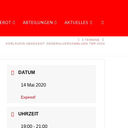
EBOT
ABTEILUNGEN
AKTUELLES
HOME
TERMINE
VORLÄUFIG ABGESAGT: GENERALVERSAMMLUNG TBR 2020
DATUM
14 Mai 2020
Expired!
UHRZEIT
19:00 - 21:00