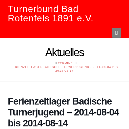
Turnerbund Bad
Rotenfels 1891 e.V.
Navi
Aktuelles
HOME
TERMINE
FERIENZELTLAGER BADISCHE TURNERJUGEND - 2014-08-04 BIS
2014-08-14
Ferienzeltlager Badische
Turnerjugend – 2014-08-04
bis 2014-08-14