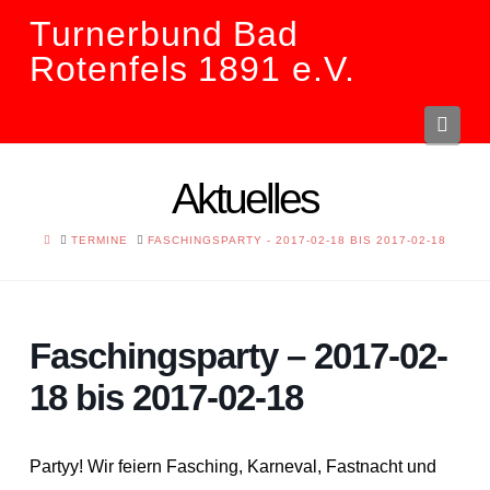
Turnerbund Bad
Rotenfels 1891 e.V.
Navi
Aktuelles
HOME
TERMINE
FASCHINGSPARTY - 2017-02-18 BIS 2017-02-18
Faschingsparty – 2017-02-
18 bis 2017-02-18
Partyy! Wir feiern Fasching, Karneval, Fastnacht und