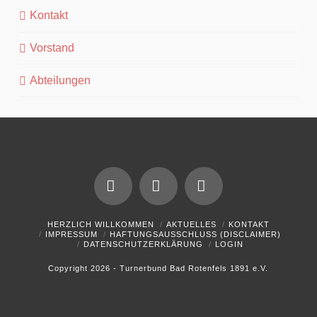
Kontakt
Vorstand
Abteilungen
Facebook
YouTube
Instagram
HERZLICH WILLKOMMEN
AKTUELLES
KONTAKT
IMPRESSUM
HAFTUNGSAUSSCHLUSS (DISCLAIMER)
DATENSCHUTZERKLÄRUNG
LOGIN
Copyright 2026 - Turnerbund Bad Rotenfels 1891 e.V.