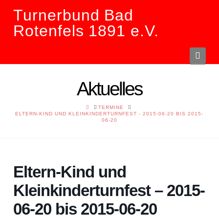
Turnerbund Bad
Rotenfels 1891 e.V.
Navi
Aktuelles
HOME
TERMINE
ELTERN-KIND UND KLEINKINDERTURNFEST - 2015-06-20 BIS 2015-
06-20
Eltern-Kind und
Kleinkinderturnfest – 2015-
06-20 bis 2015-06-20