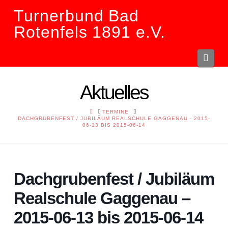
Turnerbund Bad
Rotenfels 1891 e.V.
Navi
Aktuelles
HOME
TERMINE
DACHGRUBENFEST / JUBILÄUM REALSCHULE GAGGENAU - 2015-
06-13 BIS 2015-06-14
Dachgrubenfest / Jubiläum
Realschule Gaggenau –
2015-06-13 bis 2015-06-14