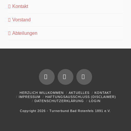
Kontakt
Vorstand
Abteilungen
Facebook
YouTube
Instagram
HERZLICH WILLKOMMEN
AKTUELLES
KONTAKT
IMPRESSUM
HAFTUNGSAUSSCHLUSS (DISCLAIMER)
DATENSCHUTZERKLÄRUNG
LOGIN
Copyright 2026 - Turnerbund Bad Rotenfels 1891 e.V.