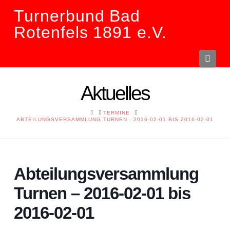
Turnerbund Bad
Rotenfels 1891 e.V.
Navi
Aktuelles
HOME
TERMINE
ABTEILUNGSVERSAMMLUNG TURNEN - 2016-02-01 BIS 2016-02-01
Abteilungsversammlung
Turnen – 2016-02-01 bis
2016-02-01