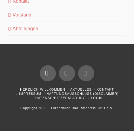
Kontakt
Vorstand
Abteilungen
Facebook
YouTube
Instagram
HERZLICH WILLKOMMEN
AKTUELLES
KONTAKT
IMPRESSUM
HAFTUNGSAUSSCHLUSS (DISCLAIMER)
DATENSCHUTZERKLÄRUNG
LOGIN
Copyright 2026 - Turnerbund Bad Rotenfels 1891 e.V.