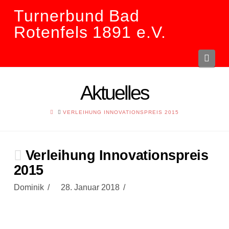
Turnerbund Bad
Rotenfels 1891 e.V.
Navi
Aktuelles
HOME
VERLEIHUNG INNOVATIONSPREIS 2015
Verleihung Innovationspreis
2015
Dominik
28. Januar 2018