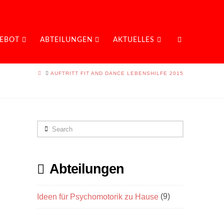
EBOT
ABTEILUNGEN
AKTUELLES
HOME
AUFTRITT FIT AND DANCE LEBENSHILFE 2015
Search
Abteilungen
Ideen für Psychomotorik zu Hause
(9)