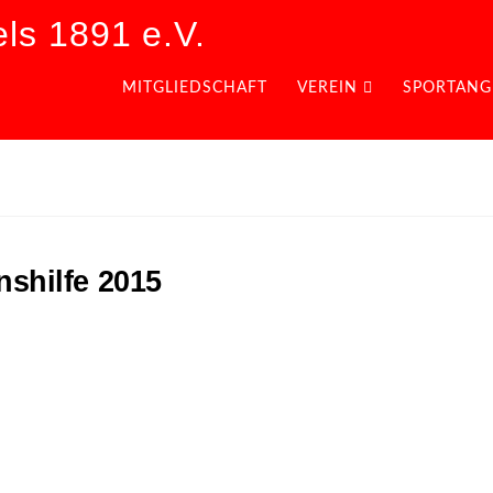
ls 1891 e.V.
MITGLIEDSCHAFT
VEREIN
SPORTANG
nshilfe 2015