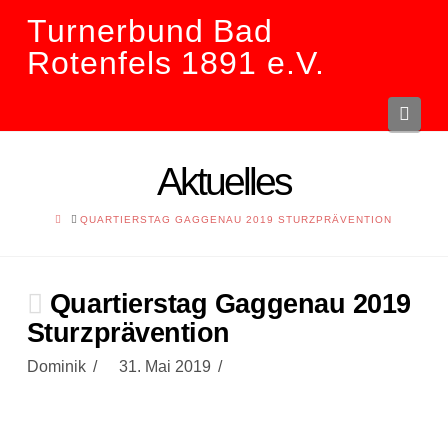
Turnerbund Bad
Rotenfels 1891 e.V.
Navi
Aktuelles
HOME
QUARTIERSTAG GAGGENAU 2019 STURZPRÄVENTION
Quartierstag Gaggenau 2019
Sturzprävention
Dominik
31. Mai 2019