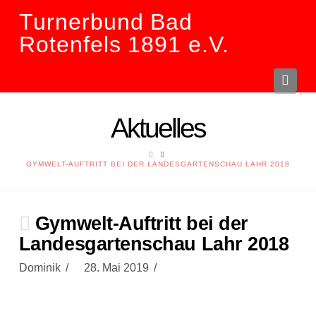
Turnerbund Bad
Rotenfels 1891 e.V.
Navi
Aktuelles
HOME
GYMWELT-AUFTRITT BEI DER LANDESGARTENSCHAU LAHR 2018
Gymwelt-Auftritt bei der
Landesgartenschau Lahr 2018
Dominik
28. Mai 2019