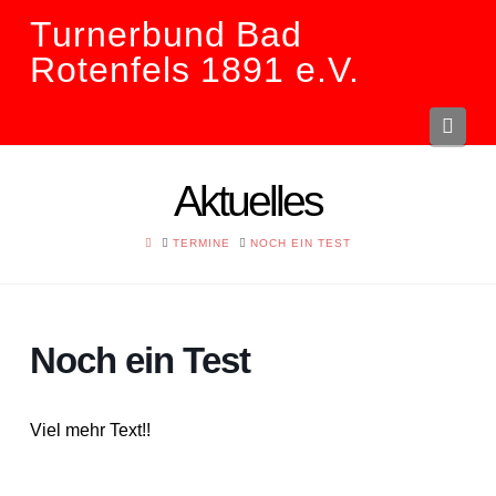
Turnerbund Bad
Rotenfels 1891 e.V.
Navi
Aktuelles
HOME
TERMINE
NOCH EIN TEST
Noch ein Test
Viel mehr Text!!