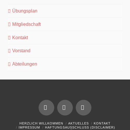
Übungsplan
Mitgliedschaft
Kontakt
Vorstand
Abteilungen
Facebook
YouTube
Instagram
HERZLICH WILLKOMMEN
AKTUELLES
KONTAKT
IMPRESSUM
HAFTUNGSAUSSCHLUSS (DISCLAIMER)